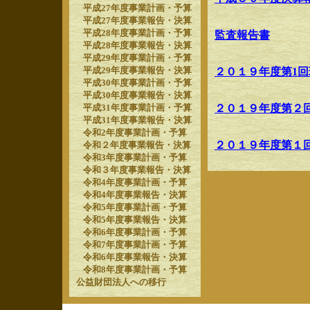
平成27年度事業計画・予算
平成27年度事業報告・決算
平成28年度事業計画・予算
監査報告書
平成28年度事業報告・決算
平成29年度事業計画・予算
平成29年度事業報告・決算
２０１９年度第1
平成30年度事業計画・予算
平成30年度事業報告・決算
平成31年度事業計画・予算
２０１９年度第２
平成31年度事業報告・決算
令和2年度事業計画・予算
２０１９年度第１
令和２年度事業報告・決算
令和3年度事業計画・予算
令和３年度事業報告・決算
令和4年度事業計画・予算
令和4年度事業報告・決算
令和5年度事業計画・予算
令和5年度事業報告・決算
令和6年度事業計画・予算
令和7年度事業計画・予算
令和6年度事業報告・決算
令和8年度事業計画・予算
公益財団法人への移行